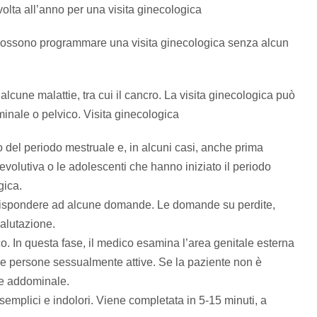
lta all’anno per una visita ginecologica
possono programmare una visita ginecologica senza alcun
lcune malattie, tra cui il cancro. La visita ginecologica può
inale o pelvico. Visita ginecologica
o del periodo mestruale e, in alcuni casi, anche prima
 evolutiva o le adolescenti che hanno iniziato il periodo
gica.
 rispondere ad alcune domande. Le domande su perdite,
valutazione.
. In questa fase, il medico esamina l’area genitale esterna
le persone sessualmente attive. Se la paziente non è
me addominale.
semplici e indolori. Viene completata in 5-15 minuti, a