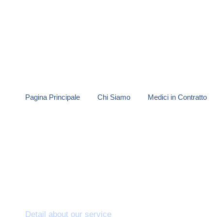
Pagina Principale
Chi Siamo
Medici in Contratto
Ginecologia
Detail about our service