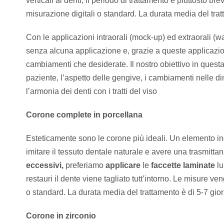
verticali ai denti, il periodo di trattamento è piuttosto 
misurazione digitali o standard. La durata media del trat
Con le applicazioni intraorali (mock-up) ed extraorali (wax
senza alcuna applicazione e, grazie a queste applicazioni
cambiamenti che desiderate. Il nostro obiettivo in questa 
paziente, l’aspetto delle gengive, i cambiamenti nelle d
l’armonia dei denti con i tratti del viso
Corone complete in porcellana
Esteticamente sono le corone più ideali. Un elemento ind
imitare il tessuto dentale naturale e avere una trasmitt
eccessivi,
preferiamo
applicare
le
faccette laminate
lu
restauri il dente viene tagliato tutt’intorno. Le misure v
o standard. La durata media del trattamento è di 5-7 gior
Corone in zirconio