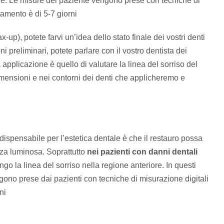
breve. Le misure del paziente vengono prese con tecniche di
tamento è di 5-7 giorni
-up), potete farvi un’idea dello stato finale dei vostri denti
 preliminari, potete parlare con il vostro dentista dei
applicazione è quello di valutare la linea del sorriso del
imensioni e nei contorni dei denti che applicheremo e
ispensabile per l’estetica dentale è che il restauro possa
anza luminosa. Soprattutto
nei pazienti con danni dentali
ngo la linea del sorriso nella regione anteriore. In questi
engono prese dai pazienti con tecniche di misurazione digitali
ni