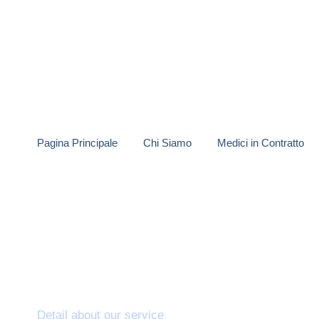
Pagina Principale
Chi Siamo
Medici in Contratto
Odontoiatria este
Detail about our service